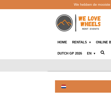
We hebben de mooiste 🚲
Ga
direct
naar
de
hoofdinhoud
HOME
RENTALS
ONLINE 
DUTCH GP 2026
EN